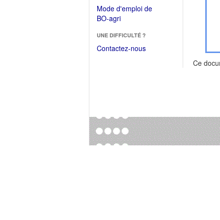
dans
dans
Mode d'emploi de
une
une
(Ouvrir
BO-agri
autre
nouvelle
dans
fenêtre)
fenêtre)
UNE DIFFICULTÉ ?
une
nouvelle
Contactez-nous
fenêtre)
Ce docu