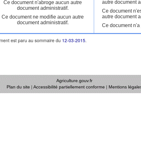
autre document ad
Ce document n'abroge aucun autre
document administratif.
Ce document n'es
autre document ad
Ce document ne modifie aucun autre
document administratif.
Ce document n'a j
ment est paru au sommaire du
12-03-2015
.
Agriculture.gouv.fr
Plan du site
|
Accessibilité partiellement conforme
|
Mentions légale