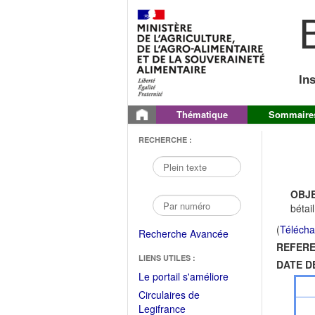
B
In
Thématique
Sommaire
RECHERCHE :
OBJE
bétai
(
Télécha
Recherche Avancée
REFERE
LIENS UTILES :
DATE D
(Fichier
Le portail s'améliore
PDF
Circulaires de
ouvrir
(Ouvrir
Legifrance