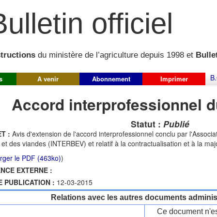
ulletin officiel
structions
du ministère de l’agriculture depuis 1998 et
Bullet
B.
s
A venir
Abonnement
Imprimer
Accord interprofessionnel d
Statut :
Publié
T :
Avis d'extension de l'accord interprofessionnel conclu par l'Associa
l et des viandes (INTERBEV) et relatif à la contractualisation et à la maj
rger le PDF (463ko)
)
NCE EXTERNE :
E PUBLICATION :
12-03-2015
Relations avec les autres documents administ
Ce document n'es