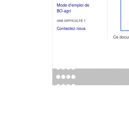
dans
dans
Mode d'emploi de
une
une
(Ouvrir
BO-agri
autre
nouvelle
dans
fenêtre)
fenêtre)
UNE DIFFICULTÉ ?
une
nouvelle
Contactez-nous
fenêtre)
Ce docu