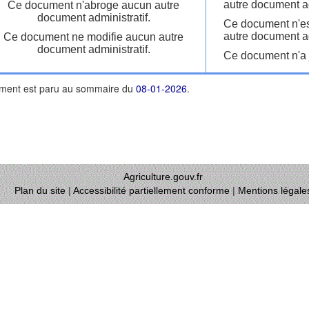
autre document ad
Ce document n'abroge aucun autre
document administratif.
Ce document n'es
autre document ad
Ce document ne modifie aucun autre
document administratif.
Ce document n'a j
ment est paru au sommaire du
08-01-2026
.
Agriculture.gouv.fr
Plan du site
|
Accessibilité partiellement conforme
|
Mentions légale