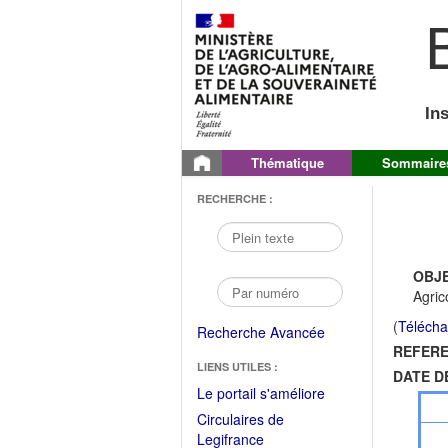
B
In
Thématique
Sommaire
RECHERCHE :
OBJE
Agric
(
Télécha
Recherche Avancée
REFERE
LIENS UTILES :
DATE D
(Fichier
Le portail s'améliore
PDF
Circulaires de
ouvrir
(Ouvrir
Legifrance