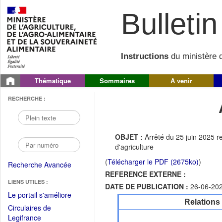
Bulletin 
Instructions
du ministère d
Thématique
Sommaires
A venir
RECHERCHE :
OBJET :
Arrêté du 25 juin 2025 r
d'agriculture
(
Télécharger le PDF (2675ko)
)
Recherche Avancée
REFERENCE EXTERNE :
LIENS UTILES :
DATE DE PUBLICATION :
26-06-20
(Fichier
Le portail s'améliore
Relations
PDF
Circulaires de
ouvrir
(Ouvrir
Legifrance