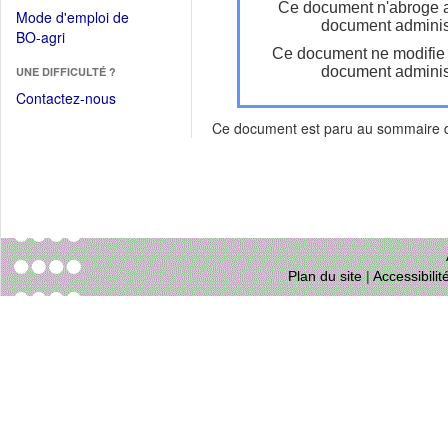
dans
Ce document n'abroge 
dans
Mode d'emploi de
une
document administ
une
(Ouvrir
BO-agri
autre
nouvelle
Ce document ne modifie
dans
fenêtre)
fenêtre)
document administ
UNE DIFFICULTÉ ?
une
nouvelle
Contactez-nous
fenêtre)
Ce document est paru au sommaire
Plan du site
|
Accessibili