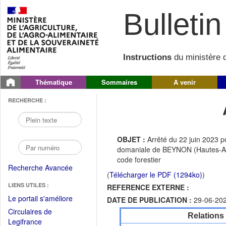
Bulletin 
Instructions
du ministère d
Thématique
Sommaires
A venir
RECHERCHE :
OBJET :
Arrêté du 22 juin 2023 
domaniale de BEYNON (Hautes-Alpe
code forestier
Recherche Avancée
(
Télécharger le PDF (1294ko)
)
LIENS UTILES :
REFERENCE EXTERNE :
(Fichier
Le portail s'améliore
DATE DE PUBLICATION :
29-06-20
PDF
Circulaires de
Relations
ouvrir
(Ouvrir
Legifrance