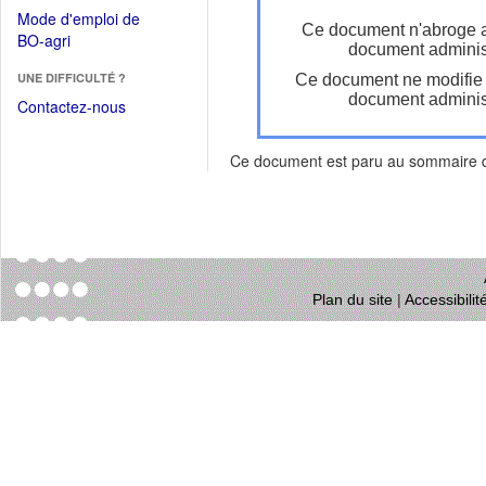
dans
dans
Mode d'emploi de
une
Ce document n'abroge 
une
(Ouvrir
BO-agri
autre
document administ
nouvelle
dans
fenêtre)
fenêtre)
UNE DIFFICULTÉ ?
Ce document ne modifie
une
document administ
nouvelle
Contactez-nous
fenêtre)
Ce document est paru au sommaire
Plan du site
|
Accessibili