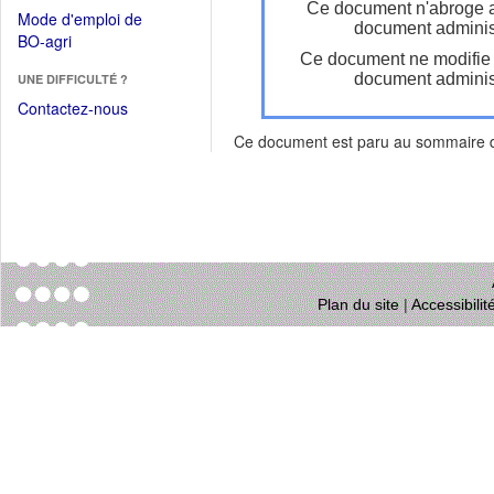
dans
Ce document n'abroge 
dans
Mode d'emploi de
une
document administ
une
(Ouvrir
BO-agri
autre
nouvelle
Ce document ne modifie
dans
fenêtre)
fenêtre)
document administ
UNE DIFFICULTÉ ?
une
nouvelle
Contactez-nous
fenêtre)
Ce document est paru au sommaire
Plan du site
|
Accessibili