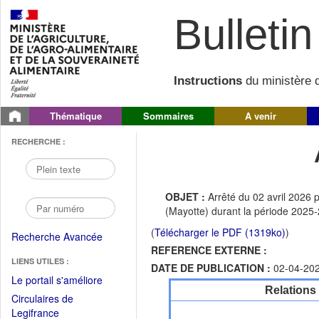
Bulletin 
Instructions
du ministère d
Thématique
Sommaires
A venir
RECHERCHE :
OBJET :
Arrêté du 02 avril 2026
(Mayotte) durant la période 2025
(
Télécharger le PDF (1319ko)
)
Recherche Avancée
REFERENCE EXTERNE :
LIENS UTILES :
DATE DE PUBLICATION :
02-04-20
(Fichier
Le portail s'améliore
Relations
PDF
Circulaires de
ouvrir
(Ouvrir
Legifrance