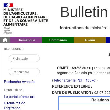
Bulletin 
Instructions
du ministère d
Thématique
Sommaires
A venir
RECHERCHE :
OBJET :
Arrêté du 26 juin 2026 au
organisme Aeolothrips intermediu
(
Télécharger le PDF (180ko)
)
Recherche Avancée
REFERENCE EXTERNE :
LIENS UTILES :
DATE DE PUBLICATION :
02-07-20
(Fichier
Le portail s'améliore
Relations
PDF
Circulaires de
ouvrir
(Ouvrir
Legifrance