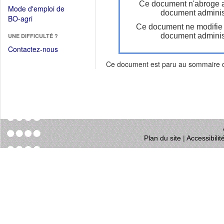
dans
Ce document n'abroge 
dans
Mode d'emploi de
une
document administ
une
(Ouvrir
BO-agri
autre
nouvelle
Ce document ne modifie
dans
fenêtre)
fenêtre)
document administ
UNE DIFFICULTÉ ?
une
nouvelle
Contactez-nous
fenêtre)
Ce document est paru au sommaire
Plan du site
|
Accessibili