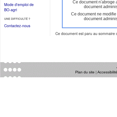
dans
Ce document n'abroge 
dans
Mode d'emploi de
une
document administ
une
(Ouvrir
BO-agri
autre
nouvelle
Ce document ne modifie
dans
fenêtre)
fenêtre)
document administ
UNE DIFFICULTÉ ?
une
nouvelle
Contactez-nous
fenêtre)
Ce document est paru au sommaire
Plan du site
|
Accessibili