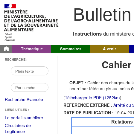
Bulletin 
Instructions
du ministère d
Thématique
Sommaires
A venir
RECHERCHE :
Cahier
OBJET :
Cahier des charges du l
nourri par tétée au pis au moins 6
(
Télécharger le PDF (1252ko)
)
Recherche Avancée
REFERENCE EXTERNE :
Arrêté du 3
LIENS UTILES :
DATE DE PUBLICATION :
19-04-20
(Fichier
Le portail s'améliore
Relations
PDF
Circulaires de
ouvrir
(Ouvrir
Legifrance