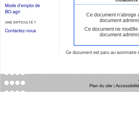
dans
dans
Mode d'emploi de
une
une
(Ouvrir
BO-agri
autre
Ce document n'abroge 
nouvelle
dans
fenêtre)
document administ
fenêtre)
UNE DIFFICULTÉ ?
une
Ce document ne modifie
nouvelle
Contactez-nous
document administ
fenêtre)
Ce document est paru au sommaire
Plan du site
|
Accessibili