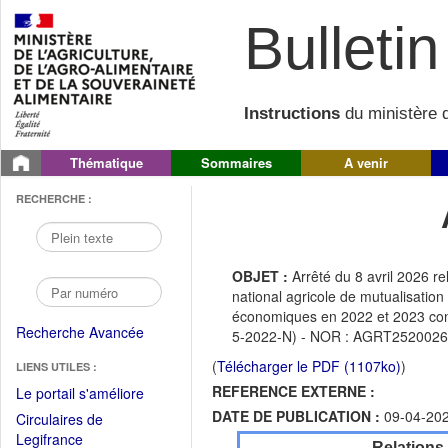
Bulletin 
Instructions
du ministère d
Thématique
Sommaires
A venir
RECHERCHE :
OBJET :
Arrêté du 8 avril 2026 re
national agricole de mutualisation
économiques en 2022 et 2023 con
Recherche Avancée
5-2022-N) - NOR : AGRT252002
(
Télécharger le PDF (1107ko)
)
LIENS UTILES :
REFERENCE EXTERNE :
(Fichier
Le portail s'améliore
PDF
DATE DE PUBLICATION :
09-04-20
Circulaires de
ouvrir
(Ouvrir
Legifrance
Relations