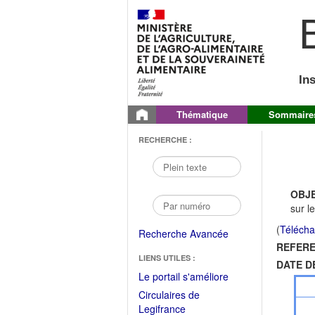
B
In
Thématique
Sommaire
RECHERCHE :
OBJE
sur l
(
Télécha
Recherche Avancée
REFERE
LIENS UTILES :
DATE D
(Fichier
Le portail s'améliore
PDF
Circulaires de
ouvrir
(Ouvrir
Legifrance