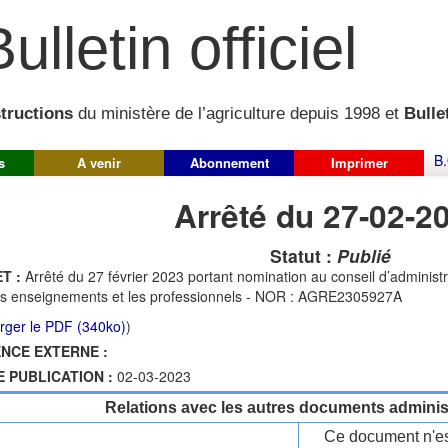
ulletin officiel
structions
du ministère de l’agriculture depuis 1998 et
Bullet
B.
s
A venir
Abonnement
Imprimer
Arrêté du 27-02-2
Statut :
Publié
T :
Arrêté du 27 février 2023 portant nomination au conseil d’administra
es enseignements et les professionnels - NOR : AGRE2305927A
rger le PDF (340ko)
)
NCE EXTERNE :
E PUBLICATION :
02-03-2023
Relations avec les autres documents administ
Ce document n'es