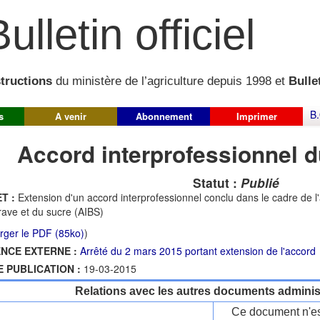
ulletin officiel
structions
du ministère de l’agriculture depuis 1998 et
Bullet
B.
s
A venir
Abonnement
Imprimer
Accord interprofessionnel d
Statut :
Publié
T :
Extension d'un accord interprofessionnel conclu dans le cadre de l'
rave et du sucre (AIBS)
rger le PDF (85ko)
)
NCE EXTERNE :
Arrêté du 2 mars 2015 portant extension de l'accord
E PUBLICATION :
19-03-2015
Relations avec les autres documents administ
Ce document n'es