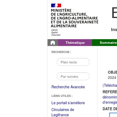
B
In
Thématique
Sommaire
RECHERCHE :
OBJE
2024
(
Télécha
Recherche Avancée
REFERE
LIENS UTILES :
dénomina
d'enregi
(Fichier
Le portail s'améliore
PDF
DATE D
Circulaires de
ouvrir
(Ouvrir
Legifrance