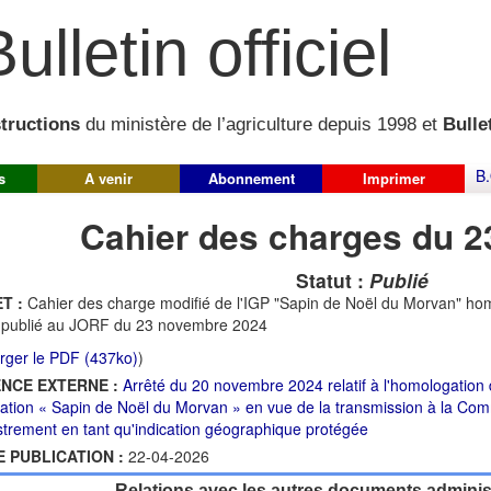
ulletin officiel
structions
du ministère de l’agriculture depuis 1998 et
Bullet
B.
s
A venir
Abonnement
Imprimer
Cahier des charges du 2
Statut :
Publié
T :
Cahier des charge modifié de l'IGP "Sapin de Noël du Morvan" ho
 publié au JORF du 23 novembre 2024
rger le PDF (437ko)
)
NCE EXTERNE :
Arrêté du 20 novembre 2024 relatif à l'homologation
tion « Sapin de Noël du Morvan » en vue de la transmission à la C
strement en tant qu'indication géographique protégée
E PUBLICATION :
22-04-2026
Relations avec les autres documents administ