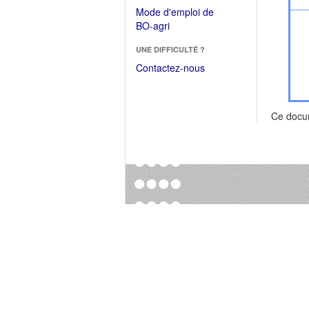
dans
dans
Mode d'emploi de
une
une
(Ouvrir
BO-agri
autre
nouvelle
dans
fenêtre)
fenêtre)
UNE DIFFICULTÉ ?
une
nouvelle
Contactez-nous
fenêtre)
Ce docu