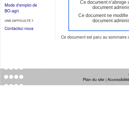
dans
Ce document n'abroge 
dans
Mode d'emploi de
une
document administ
une
(Ouvrir
BO-agri
autre
nouvelle
Ce document ne modifie
dans
fenêtre)
fenêtre)
document administ
UNE DIFFICULTÉ ?
une
nouvelle
Contactez-nous
fenêtre)
Ce document est paru au sommaire
Plan du site
|
Accessibili