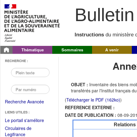
Bulletin 
Instructions
du ministère d
Thématique
Sommaires
A venir
RECHERCHE :
Annex
OBJET :
Inventaire des biens mob
transférés par l'Institut français d
(
Télécharger le PDF (162ko)
)
Recherche Avancée
REFERENCE EXTERNE :
LIENS UTILES :
DATE DE PUBLICATION :
08-09-20
(Fichier
Le portail s'améliore
Relations
PDF
Circulaires de
ouvrir
(Ouvrir
Legifrance