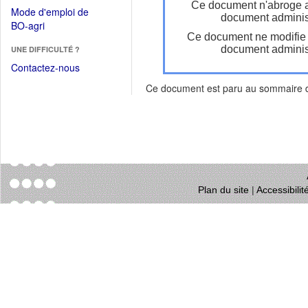
dans
Ce document n'abroge 
dans
Mode d'emploi de
une
document administ
une
(Ouvrir
BO-agri
autre
nouvelle
Ce document ne modifie
dans
fenêtre)
fenêtre)
document administ
UNE DIFFICULTÉ ?
une
nouvelle
Contactez-nous
fenêtre)
Ce document est paru au sommaire
Plan du site
|
Accessibili