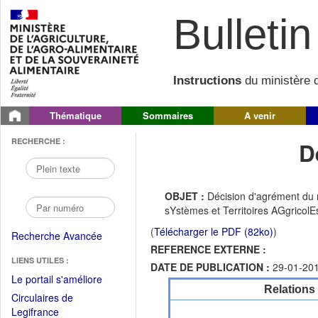
Bulletin 
Instructions
du ministère d
Thématique
Sommaires
A venir
RECHERCHE :
D
OBJET :
Décision d'agrément du 
sYstèmes et Territoires AGgricolE
(
Télécharger le PDF (82ko)
)
Recherche Avancée
REFERENCE EXTERNE :
LIENS UTILES :
DATE DE PUBLICATION :
29-01-20
(Fichier
Le portail s'améliore
Relations
PDF
Circulaires de
ouvrir
(Ouvrir
Legifrance