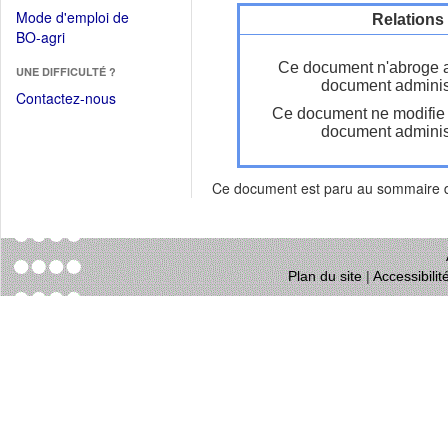
dans
dans
Mode d'emploi de
Relations
une
une
(Ouvrir
BO-agri
autre
nouvelle
dans
fenêtre)
Ce document n'abroge 
fenêtre)
UNE DIFFICULTÉ ?
une
document administ
nouvelle
Contactez-nous
Ce document ne modifie
fenêtre)
document administ
Ce document est paru au sommaire
Plan du site
|
Accessibili