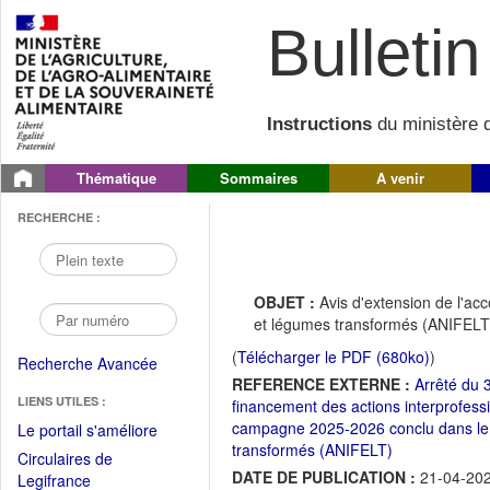
Bulletin 
Instructions
du ministère d
Thématique
Sommaires
A venir
RECHERCHE :
OBJET :
Avis d'extension de l'acc
et légumes transformés (ANIFELT
(
Télécharger le PDF (680ko)
)
Recherche Avancée
REFERENCE EXTERNE :
Arrêté du 3
LIENS UTILES :
financement des actions interprofess
campagne 2025-2026 conclu dans le ca
(Fichier
Le portail s'améliore
transformés (ANIFELT)
PDF
Circulaires de
ouvrir
DATE DE PUBLICATION :
21-04-20
(Ouvrir
Legifrance