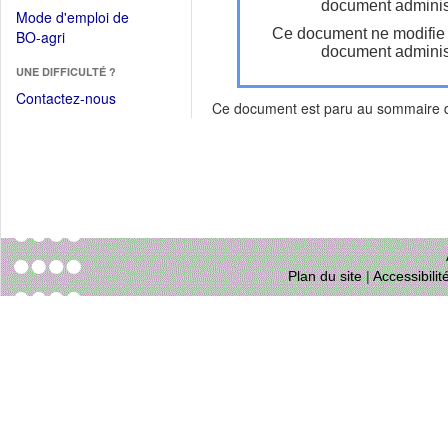
dans
document administ
dans
Mode d'emploi de
une
une
Ce document ne modifie
(Ouvrir
BO-agri
autre
nouvelle
document administ
dans
fenêtre)
fenêtre)
UNE DIFFICULTÉ ?
une
nouvelle
Contactez-nous
Ce document est paru au sommaire
fenêtre)
Plan du site
|
Accessibili