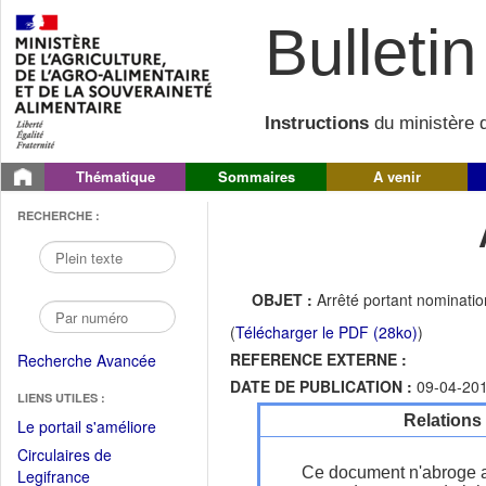
Bulletin 
Instructions
du ministère d
Thématique
Sommaires
A venir
RECHERCHE :
OBJET :
Arrêté portant nomination
(
Télécharger le PDF (28ko)
)
REFERENCE EXTERNE :
Recherche Avancée
DATE DE PUBLICATION :
09-04-20
LIENS UTILES :
Relations
(Fichier
Le portail s'améliore
PDF
Circulaires de
ouvrir
Ce document n'abroge 
(Ouvrir
Legifrance