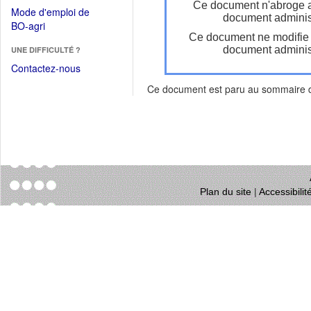
dans
Ce document n'abroge 
dans
Mode d'emploi de
une
document administ
une
(Ouvrir
BO-agri
autre
nouvelle
Ce document ne modifie
dans
fenêtre)
fenêtre)
document administ
UNE DIFFICULTÉ ?
une
nouvelle
Contactez-nous
fenêtre)
Ce document est paru au sommaire
Plan du site
|
Accessibili