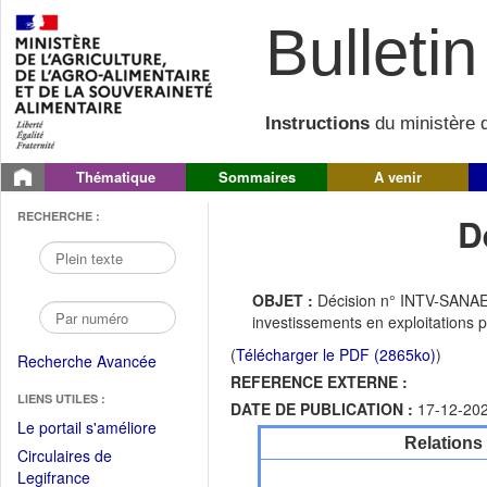
Bulletin 
Instructions
du ministère d
Thématique
Sommaires
A venir
RECHERCHE :
D
OBJET :
Décision n° INTV-SANAEI
investissements en exploitations 
(
Télécharger le PDF (2865ko)
)
Recherche Avancée
REFERENCE EXTERNE :
LIENS UTILES :
DATE DE PUBLICATION :
17-12-20
(Fichier
Le portail s'améliore
Relations
PDF
Circulaires de
ouvrir
(Ouvrir
Legifrance