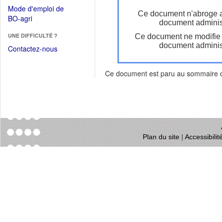
dans
dans
Mode d'emploi de
une
Ce document n'abroge 
une
(Ouvrir
BO-agri
autre
document administ
nouvelle
dans
fenêtre)
fenêtre)
UNE DIFFICULTÉ ?
Ce document ne modifie
une
document administ
nouvelle
Contactez-nous
fenêtre)
Ce document est paru au sommaire
Plan du site
|
Accessibili