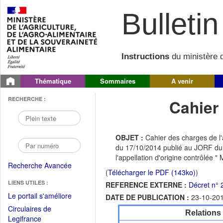
Bulletin 
Instructions
du ministère d
Thématique
Sommaires
A venir
RECHERCHE :
Cahier
OBJET :
Cahier des charges de l'
du 17/10/2014 publié au JORF du 
l'appellation d'origine contrôlée " 
Recherche Avancée
(
Télécharger le PDF (143ko)
)
LIENS UTILES :
REFERENCE EXTERNE :
Décret n°
(Fichier
Le portail s'améliore
DATE DE PUBLICATION :
23-10-20
PDF
Circulaires de
Relations
ouvrir
(Ouvrir
Legifrance