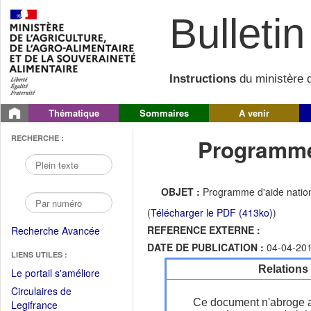
Bulletin 
Instructions
du ministère d
Thématique
Sommaires
A venir
RECHERCHE :
Programme 
OBJET :
Programme d'aide nationa
(
Télécharger le PDF (413ko)
)
REFERENCE EXTERNE :
Recherche Avancée
DATE DE PUBLICATION :
04-04-20
LIENS UTILES :
Relations
(Fichier
Le portail s'améliore
PDF
Circulaires de
ouvrir
Ce document n'abroge 
(Ouvrir
Legifrance