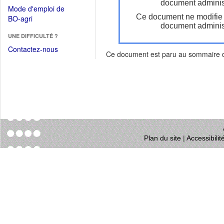
dans
document administ
dans
Mode d'emploi de
une
une
Ce document ne modifie
(Ouvrir
BO-agri
autre
nouvelle
document administ
dans
fenêtre)
fenêtre)
UNE DIFFICULTÉ ?
une
nouvelle
Contactez-nous
Ce document est paru au sommaire
fenêtre)
Plan du site
|
Accessibili