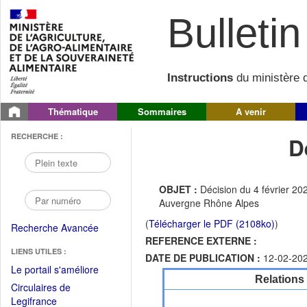
Bulletin 
Instructions
du ministère d
Thématique
Sommaires
A venir
RECHERCHE :
D
OBJET :
Décision du 4 février 2
Auvergne Rhône Alpes
(
Télécharger le PDF (2108ko)
)
Recherche Avancée
REFERENCE EXTERNE :
LIENS UTILES :
DATE DE PUBLICATION :
12-02-20
(Fichier
Le portail s'améliore
Relations
PDF
Circulaires de
ouvrir
(Ouvrir
Legifrance