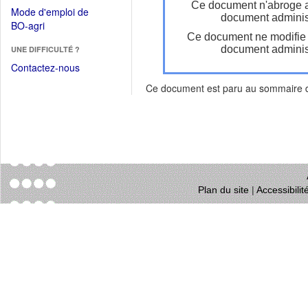
dans
Ce document n'abroge 
dans
Mode d'emploi de
une
document administ
une
(Ouvrir
BO-agri
autre
nouvelle
Ce document ne modifie
dans
fenêtre)
fenêtre)
document administ
UNE DIFFICULTÉ ?
une
nouvelle
Contactez-nous
fenêtre)
Ce document est paru au sommaire
Plan du site
|
Accessibili