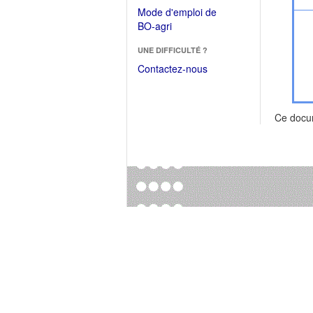
dans
dans
Mode d'emploi de
une
une
(Ouvrir
BO-agri
autre
nouvelle
dans
fenêtre)
fenêtre)
UNE DIFFICULTÉ ?
une
nouvelle
Contactez-nous
fenêtre)
Ce docu