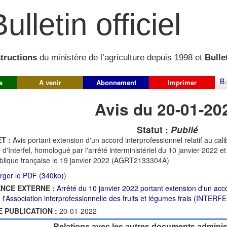
ulletin officiel
structions
du ministère de l’agriculture depuis 1998 et
Bullet
B.
s
A venir
Abonnement
Imprimer
Avis du 20-01-20
Statut :
Publié
T :
Avis portant extension d'un accord interprofessionnel relatif au ca
 d'Interfel, homologué par l'arrêté interministériel du 10 janvier 2022 et 
lique française le 19 janvier 2022 (AGRT2133304A)
rger le PDF (340ko)
)
NCE EXTERNE :
Arrêté du 10 janvier 2022 portant extension d'un acc
 l'Association interprofessionnelle des fruits et légumes frais (INTERFEL
E PUBLICATION :
20-01-2022
Relations avec les autres documents administ