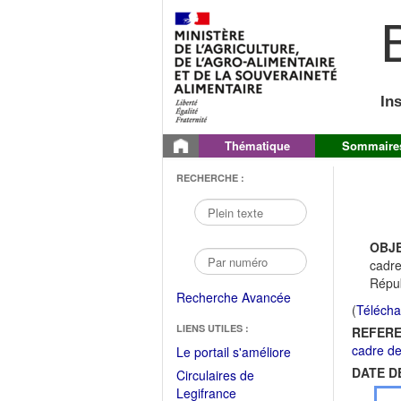
B
In
Thématique
Sommaire
RECHERCHE :
OBJE
cadre
Répub
Recherche Avancée
(
Télécha
LIENS UTILES :
REFERE
cadre de
(Fichier
Le portail s'améliore
PDF
DATE D
Circulaires de
ouvrir
(Ouvrir
Legifrance