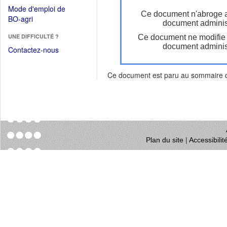
dans
dans
Mode d'emploi de
une
Ce document n'abroge 
une
(Ouvrir
BO-agri
autre
document administ
nouvelle
dans
fenêtre)
fenêtre)
UNE DIFFICULTÉ ?
Ce document ne modifie
une
document administ
nouvelle
Contactez-nous
fenêtre)
Ce document est paru au sommaire
Plan du site
|
Accessibili