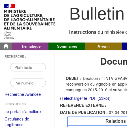
Bulletin 
Instructions
du ministère d
Thématique
Sommaires
A venir
RECHERCHE :
Docum
OBJET :
Décision n° INTV-GPASV-20
reconversion du vignoble en appli
campagnes 2015-2016 et suivantes
Recherche Avancée
(
Télécharger le PDF (53ko)
)
LIENS UTILES :
REFERENCE EXTERNE :
(Fichier
Le portail s'améliore
DATE DE PUBLICATION :
07-04-20
PDF
Circulaires de
Relations
ouvrir
(Ouvrir
Legifrance