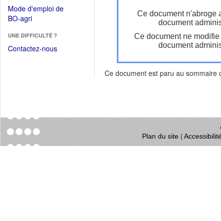
dans
dans
Mode d'emploi de
une
Ce document n'abroge 
une
(Ouvrir
BO-agri
autre
document administ
nouvelle
dans
fenêtre)
fenêtre)
UNE DIFFICULTÉ ?
Ce document ne modifie
une
document administ
nouvelle
Contactez-nous
fenêtre)
Ce document est paru au sommaire
Plan du site
|
Accessibili