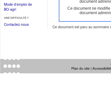
dans
document administ
dans
Mode d'emploi de
une
une
Ce document ne modifie
(Ouvrir
BO-agri
autre
nouvelle
document administ
dans
fenêtre)
fenêtre)
UNE DIFFICULTÉ ?
une
nouvelle
Contactez-nous
Ce document est paru au sommaire
fenêtre)
Plan du site
|
Accessibili