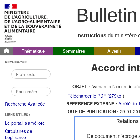
Bulletin 
Instructions
du ministère d
Thématique
Sommaires
A venir
RECHERCHE :
Accord int
OBJET :
Avenant à l'accord inter
(
Télécharger le PDF (279ko)
)
REFERENCE EXTERNE :
Arrêté du 
Recherche Avancée
DATE DE PUBLICATION :
29-01-20
LIENS UTILES :
Relations
(Fichier
Le portail s'améliore
PDF
Circulaires de
ouvrir
Ce document n'abroge 
(Ouvrir
Legifrance