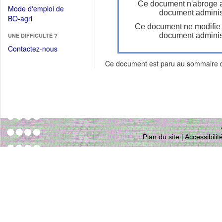
dans
Ce document n'abroge 
dans
Mode d'emploi de
une
document administ
une
(Ouvrir
BO-agri
autre
nouvelle
Ce document ne modifie
dans
fenêtre)
fenêtre)
document administ
UNE DIFFICULTÉ ?
une
nouvelle
Contactez-nous
fenêtre)
Ce document est paru au sommaire
Plan du site
|
Accessibili