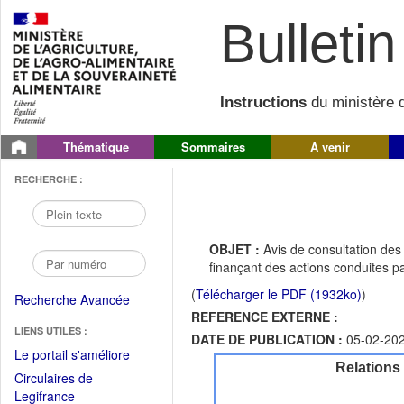
Bulletin 
Instructions
du ministère d
Thématique
Sommaires
A venir
RECHERCHE :
OBJET :
Avis de consultation des
finançant des actions conduites p
(
Télécharger le PDF (1932ko)
)
Recherche Avancée
REFERENCE EXTERNE :
LIENS UTILES :
DATE DE PUBLICATION :
05-02-20
(Fichier
Le portail s'améliore
Relations
PDF
Circulaires de
ouvrir
(Ouvrir
Legifrance