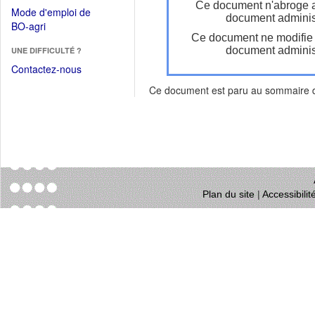
dans
Ce document n'abroge 
dans
Mode d'emploi de
une
document administ
une
(Ouvrir
BO-agri
autre
nouvelle
Ce document ne modifie
dans
fenêtre)
fenêtre)
document administ
UNE DIFFICULTÉ ?
une
nouvelle
Contactez-nous
fenêtre)
Ce document est paru au sommaire
Plan du site
|
Accessibili