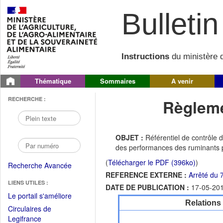
Bulletin 
Instructions
du ministère d
Thématique
Sommaires
A venir
RECHERCHE :
Règleme
OBJET :
Référentiel de contrôle 
des performances des ruminants pou
(
Télécharger le PDF (396ko)
)
Recherche Avancée
REFERENCE EXTERNE :
Arrêté du 
LIENS UTILES :
DATE DE PUBLICATION :
17-05-20
(Fichier
Le portail s'améliore
Relations
PDF
Circulaires de
ouvrir
(Ouvrir
Legifrance