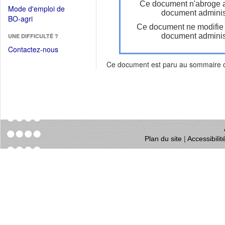
dans
Ce document n'abroge 
dans
Mode d'emploi de
une
document administ
une
(Ouvrir
BO-agri
autre
nouvelle
Ce document ne modifie
dans
fenêtre)
fenêtre)
document administ
UNE DIFFICULTÉ ?
une
nouvelle
Contactez-nous
fenêtre)
Ce document est paru au sommaire
Plan du site
|
Accessibili