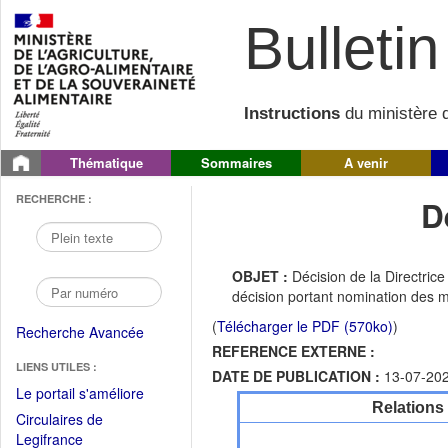
Bulletin 
Instructions
du ministère d
Thématique
Sommaires
A venir
RECHERCHE :
D
OBJET :
Décision de la Directric
décision portant nomination des m
(
Télécharger le PDF (570ko)
)
Recherche Avancée
REFERENCE EXTERNE :
LIENS UTILES :
DATE DE PUBLICATION :
13-07-20
(Fichier
Le portail s'améliore
Relations
PDF
Circulaires de
ouvrir
(Ouvrir
Legifrance