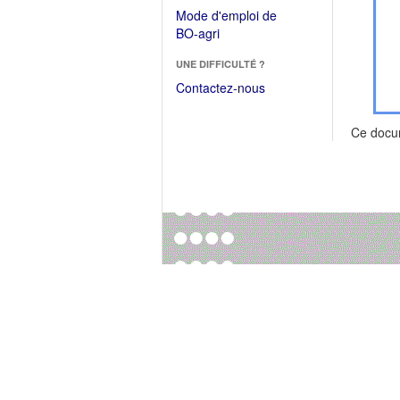
dans
dans
Mode d'emploi de
une
une
(Ouvrir
BO-agri
autre
nouvelle
dans
fenêtre)
fenêtre)
UNE DIFFICULTÉ ?
une
nouvelle
Contactez-nous
fenêtre)
Ce docu