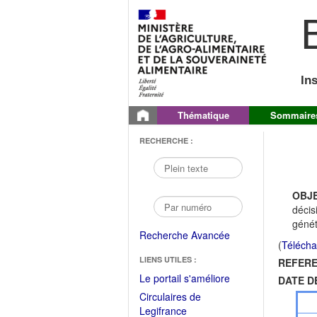
B
In
Thématique
Sommaire
RECHERCHE :
OBJE
décis
génét
Recherche Avancée
(
Télécha
LIENS UTILES :
REFERE
(Fichier
Le portail s'améliore
DATE D
PDF
Circulaires de
ouvrir
(Ouvrir
Legifrance