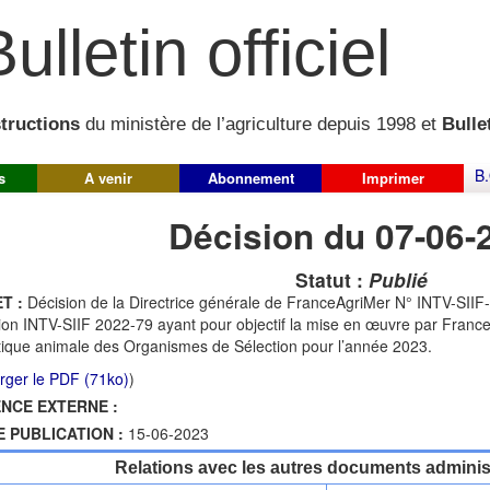
ulletin officiel
structions
du ministère de l’agriculture depuis 1998 et
Bullet
B.
s
A venir
Abonnement
Imprimer
Décision du 07-06-
Statut :
Publié
T :
Décision de la Directrice générale de FranceAgriMer N° INTV-SIIF-
ion INTV-SIIF 2022-79 ayant pour objectif la mise en œuvre par Fra
ique animale des Organismes de Sélection pour l’année 2023.
rger le PDF (71ko)
)
NCE EXTERNE :
E PUBLICATION :
15-06-2023
Relations avec les autres documents administ