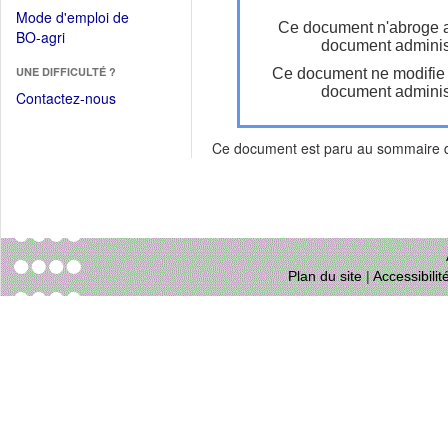
dans
dans
Mode d'emploi de
une
Ce document n'abroge 
une
(Ouvrir
BO-agri
autre
document administ
nouvelle
dans
fenêtre)
fenêtre)
UNE DIFFICULTÉ ?
Ce document ne modifie
une
document administ
nouvelle
Contactez-nous
fenêtre)
Ce document est paru au sommaire
Plan du site
|
Accessibili