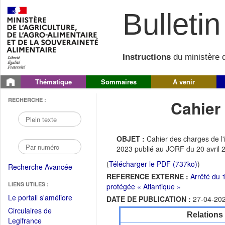
Bulletin 
Instructions
du ministère d
Thématique
Sommaires
A venir
RECHERCHE :
Cahier
OBJET :
Cahier des charges de l'
2023 publié au JORF du 20 avri
(
Télécharger le PDF (737ko)
)
Recherche Avancée
REFERENCE EXTERNE :
Arrêté du 
LIENS UTILES :
protégée « Atlantique »
(Fichier
Le portail s'améliore
DATE DE PUBLICATION :
27-04-20
PDF
Circulaires de
Relations
ouvrir
(Ouvrir
Legifrance