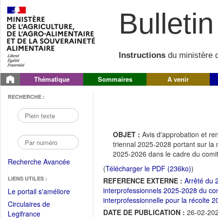
Bulletin 
Instructions
du ministère d
Thématique
Sommaires
A venir
RECHERCHE :
OBJET :
Avis d'approbation et ren
triennal 2025-2028 portant sur la
2025-2026 dans le cadre du comité
Recherche Avancée
(
Télécharger le PDF (236ko)
)
LIENS UTILES :
REFERENCE EXTERNE :
Arrêté du 2
interprofessionnels 2025-2028 du com
(Fichier
Le portail s'améliore
interprofessionnelle pour la récolte 
PDF
Circulaires de
ouvrir
DATE DE PUBLICATION :
26-02-20
(Ouvrir
Legifrance