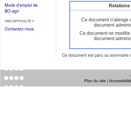
dans
dans
Mode d'emploi de
Relations
une
une
(Ouvrir
BO-agri
autre
nouvelle
dans
fenêtre)
Ce document n'abroge 
fenêtre)
UNE DIFFICULTÉ ?
une
document administ
nouvelle
Contactez-nous
Ce document ne modifie
fenêtre)
document administ
Ce document est paru au sommaire
Plan du site
|
Accessibili