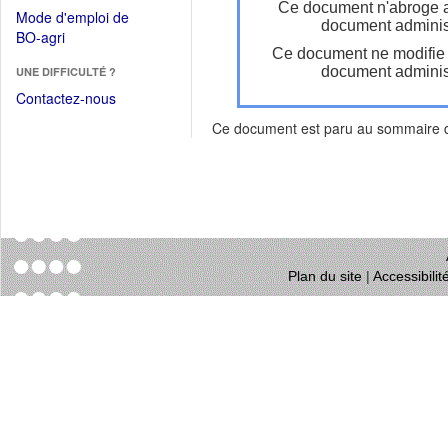
dans
Ce document n'abroge 
dans
Mode d'emploi de
une
document administ
une
(Ouvrir
BO-agri
autre
nouvelle
Ce document ne modifie
dans
fenêtre)
fenêtre)
document administ
UNE DIFFICULTÉ ?
une
nouvelle
Contactez-nous
fenêtre)
Ce document est paru au sommaire
Plan du site
|
Accessibili