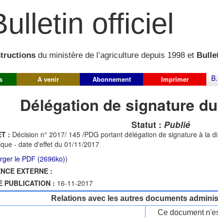
ulletin officiel
structions
du ministère de l’agriculture depuis 1998 et
Bullet
B.
s
A venir
Abonnement
Imprimer
Délégation de signature du
Statut :
Publié
T :
Décision n° 2017/ 145 /PDG portant délégation de signature à la dire
tique - date d'effet du 01/11/2017
rger le PDF (2696ko)
)
NCE EXTERNE :
E PUBLICATION :
16-11-2017
Relations avec les autres documents administ
Ce document n'es