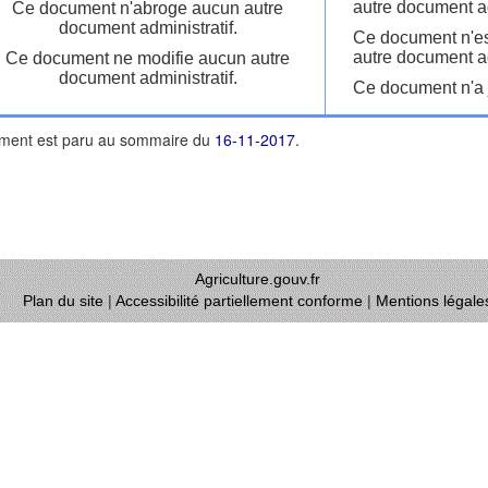
autre document ad
Ce document n'abroge aucun autre
document administratif.
Ce document n'es
autre document ad
Ce document ne modifie aucun autre
document administratif.
Ce document n'a j
ment est paru au sommaire du
16-11-2017
.
Agriculture.gouv.fr
Plan du site
|
Accessibilité partiellement conforme
|
Mentions légale