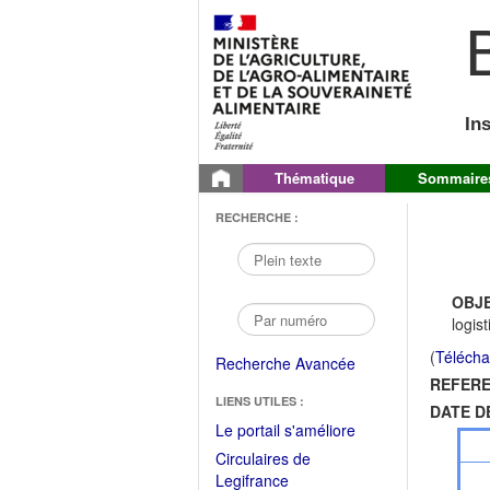
B
In
Thématique
Sommaire
RECHERCHE :
OBJE
logis
(
Télécha
Recherche Avancée
REFERE
LIENS UTILES :
DATE D
(Fichier
Le portail s'améliore
PDF
Circulaires de
ouvrir
(Ouvrir
Legifrance