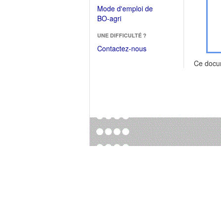
dans
dans
Mode d'emploi de
une
une
(Ouvrir
BO-agri
autre
nouvelle
dans
fenêtre)
fenêtre)
UNE DIFFICULTÉ ?
une
nouvelle
Contactez-nous
fenêtre)
Ce docu