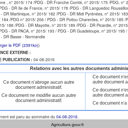
ne , n° 2015/ 174 /PDG - DR Franche Comté, n° 2015/ 175 /PDG, n° 
PDG - DR Ile de France, n° 2015/ 178 /PDG - DR Languedoc Roussillo
- DR Martinique, n° 2015/ 182 /PDG - DR Midi Pyrénées, n° 2015/ 183
 184 /PDG n° 2015/ 206 / PDG - DR Poitou Charentes, n° 2015/ 185 /
15/ 188 /PDG - DR Mayotte, n° 2015/ 189 /PDG - DR Picardie, n° 2015
PDG - DR PACA, n° 2015/ 193 / PDG - DR Guadeloupe, n° 2015/ 195 /
 - DR Basse - Normandie
rger le PDF (2391ko)
)
NCE EXTERNE :
E PUBLICATION :
04-08-2016
Relations avec les autres documents administ
Ce document n'es
autre document ad
Ce document n'abroge aucun autre
document administratif.
Ce document n'es
autre document ad
Ce document ne modifie aucun autre
document administratif.
Ce document n'a j
ment est paru au sommaire du
04-08-2016
.
Agriculture.gouv.fr