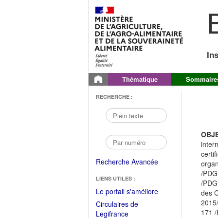
B
In
Thématique
Sommaire
RECHERCHE :
OBJE
inter
certi
Recherche Avancée
organ
/PDG 
LIENS UTILES :
/PDG 
(Fichier
Le portail s'améliore
des C
PDF
2015/
Circulaires de
ouvrir
171 /
(Ouvrir
Legifrance