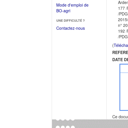
dans
Arden
dans
Mode d'emploi de
une
177 /
une
(Ouvrir
BO-agri
autre
/PDG 
nouvelle
dans
fenêtre)
2015/
fenêtre)
UNE DIFFICULTÉ ?
une
n° 20
nouvelle
Contactez-nous
192 /
fenêtre)
/PDG
(
Télécha
REFERE
DATE D
Ce docu