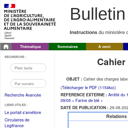
Bulletin 
Instructions
du ministère d
Thématique
Sommaires
A venir
RECHERCHE :
Cahier
OBJET :
Cahier des charges label
(
Télécharger le PDF (1154ko)
)
REFERENCE EXTERNE :
Arrêté du 
Recherche Avancée
09/05 « Farine de blé »
LIENS UTILES :
DATE DE PUBLICATION :
29-08-20
(Fichier
Le portail s'améliore
Relations
PDF
Circulaires de
ouvrir
(Ouvrir
Legifrance