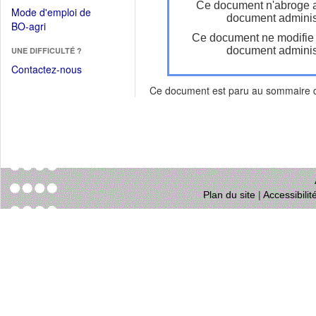
dans
Ce document n'abroge 
dans
Mode d'emploi de
une
document administ
une
(Ouvrir
BO-agri
autre
nouvelle
Ce document ne modifie
dans
fenêtre)
fenêtre)
document administ
UNE DIFFICULTÉ ?
une
nouvelle
Contactez-nous
fenêtre)
Ce document est paru au sommaire
Plan du site
|
Accessibili