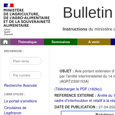
Bulletin 
Instructions
du ministère d
Thématique
Sommaires
A venir
RECHERCHE :
OBJET :
Avis portant extension d
par l'arrêté interministériel du 1
(AGRT2306153A)
Recherche Avancée
(
Télécharger le PDF (182ko)
)
LIENS UTILES :
REFERENCE EXTERNE :
Arrêté du 
cadre d'Interhoublon et relatif à la ré
(Fichier
Le portail s'améliore
PDF
DATE DE PUBLICATION :
27-04-20
Circulaires de
ouvrir
(Ouvrir
Legifrance
Relations