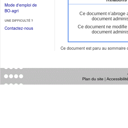
dans
dans
Mode d'emploi de
une
une
(Ouvrir
BO-agri
autre
Ce document n'abroge 
nouvelle
dans
fenêtre)
document administ
fenêtre)
UNE DIFFICULTÉ ?
une
Ce document ne modifie
nouvelle
Contactez-nous
document administ
fenêtre)
Ce document est paru au sommaire
Plan du site
|
Accessibili