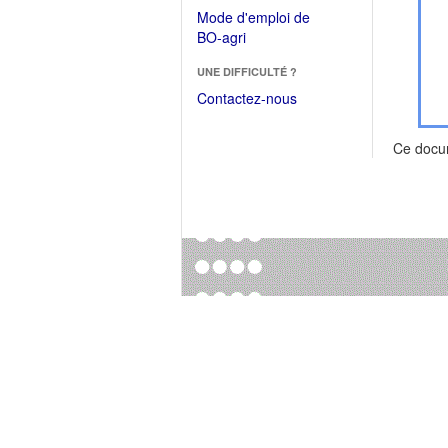
dans
dans
Mode d'emploi de
une
une
(Ouvrir
BO-agri
autre
nouvelle
dans
fenêtre)
fenêtre)
UNE DIFFICULTÉ ?
une
nouvelle
Contactez-nous
fenêtre)
Ce docu