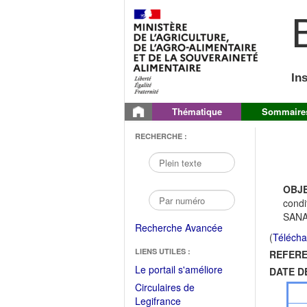
B
In
Thématique
Sommaire
RECHERCHE :
OBJE
condi
SANAE
Recherche Avancée
(
Télécha
LIENS UTILES :
REFERE
(Fichier
Le portail s'améliore
DATE D
PDF
Circulaires de
ouvrir
(Ouvrir
Legifrance