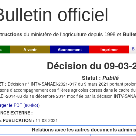
ulletin officiel
structions
du ministère de l’agriculture depuis 1998 et
Bullet
B.
s
A venir
Abonnement
Imprimer
Décision du 09-03-
Statut :
Publié
T :
Décision n° INTV-SANAEI-2021-017 du 9 mars 2021 portant prolonga
tions d’accompagnement des filières agricoles corses dans le cadre d
I-2014-83 du 18 décembre 2014 modifiée par la décision INTV-SANA
rger le PDF (804ko)
)
NCE EXTERNE :
E PUBLICATION :
11-03-2021
Relations avec les autres documents administ