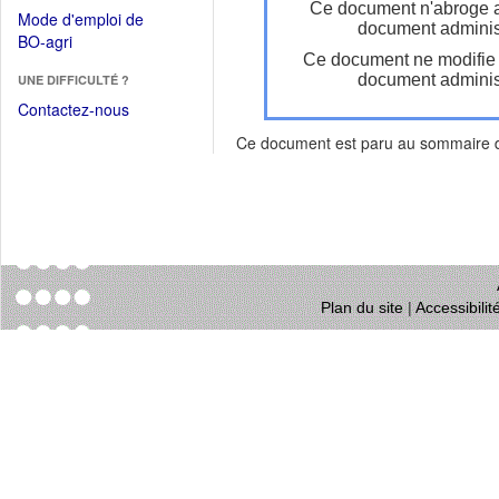
dans
Ce document n'abroge 
dans
Mode d'emploi de
une
document administ
une
(Ouvrir
BO-agri
autre
nouvelle
Ce document ne modifie
dans
fenêtre)
fenêtre)
document administ
UNE DIFFICULTÉ ?
une
nouvelle
Contactez-nous
fenêtre)
Ce document est paru au sommaire
Plan du site
|
Accessibili