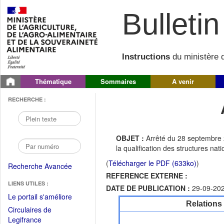
Bulletin 
Instructions
du ministère d
Thématique
Sommaires
A venir
RECHERCHE :
OBJET :
Arrêté du 28 septembre 
la qualification des structures nat
(
Télécharger le PDF (633ko)
)
Recherche Avancée
REFERENCE EXTERNE :
LIENS UTILES :
DATE DE PUBLICATION :
29-09-20
(Fichier
Le portail s'améliore
Relations
PDF
Circulaires de
ouvrir
(Ouvrir
Legifrance