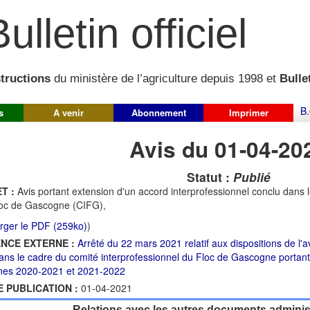
ulletin officiel
structions
du ministère de l’agriculture depuis 1998 et
Bullet
B.
s
A venir
Abonnement
Imprimer
Avis du 01-04-20
Statut :
Publié
T :
Avis portant extension d'un accord interprofessionnel conclu dans 
oc de Gascogne (CIFG),
rger le PDF (259ko)
)
NCE EXTERNE :
Arrêté du 22 mars 2021 relatif aux dispositions de l'a
ans le cadre du comité interprofessionnel du Floc de Gascogne portant
es 2020-2021 et 2021-2022
E PUBLICATION :
01-04-2021
Relations avec les autres documents administ