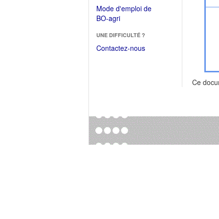
dans
dans
Mode d'emploi de
une
une
(Ouvrir
BO-agri
autre
nouvelle
dans
fenêtre)
fenêtre)
UNE DIFFICULTÉ ?
une
nouvelle
Contactez-nous
fenêtre)
Ce docu