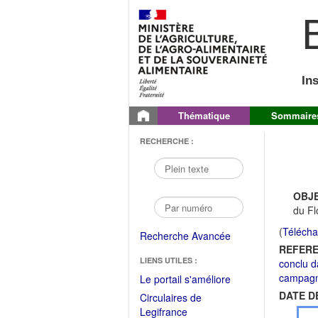
B
In
Thématique
Sommaire
RECHERCHE :
OBJE
du Fl
(
Télécha
Recherche Avancée
REFERE
LIENS UTILES :
conclu d
campagn
(Fichier
Le portail s'améliore
PDF
DATE D
Circulaires de
ouvrir
(Ouvrir
Legifrance