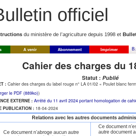
ulletin officiel
structions
du ministère de l’agriculture depuis 1998 et
Bullet
B.
s
A venir
Abonnement
Imprimer
Cahier des charges du 1
Statut :
Publié
T :
Cahier des charges du label rouge n° LA 01/02 « Poulet blanc fermi
rger le PDF (889ko)
)
NCE EXTERNE :
Arrêté du 11 avril 2024 portant homologation de cah
E PUBLICATION :
18-04-2024
Relations avec les autres documents administ
Ce document n'es
autre document ad
Ce document n'abroge aucun autre