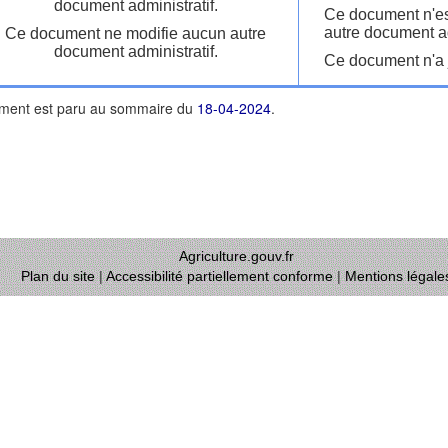
document administratif.
Ce document n'es
autre document ad
Ce document ne modifie aucun autre
document administratif.
Ce document n'a j
ment est paru au sommaire du
18-04-2024
.
Agriculture.gouv.fr
Plan du site
|
Accessibilité partiellement conforme
|
Mentions légale