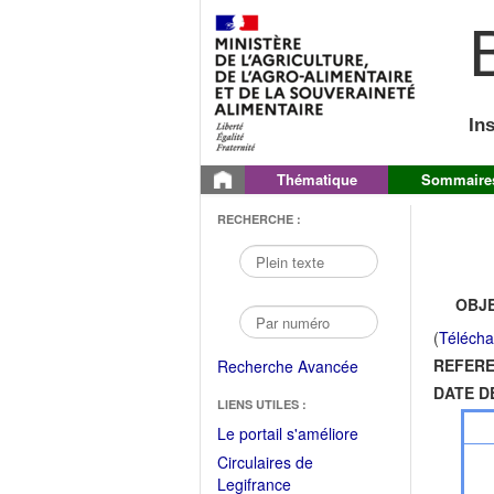
B
In
Thématique
Sommaire
RECHERCHE :
OBJE
(
Télécha
REFERE
Recherche Avancée
DATE D
LIENS UTILES :
(Fichier
Le portail s'améliore
PDF
Circulaires de
ouvrir
(Ouvrir
Legifrance