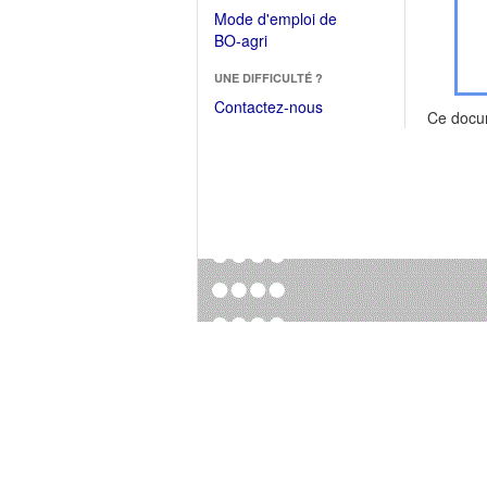
dans
dans
Mode d'emploi de
une
une
(Ouvrir
BO-agri
autre
nouvelle
dans
fenêtre)
fenêtre)
UNE DIFFICULTÉ ?
une
nouvelle
Contactez-nous
Ce docu
fenêtre)