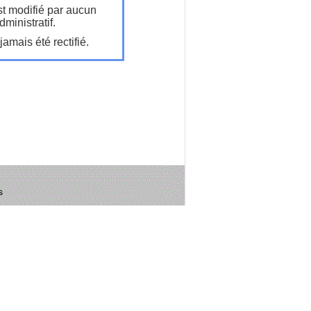
t modifié par aucun
ministratif.
amais été rectifié.
s