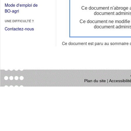
dans
dans
Mode d'emploi de
une
Ce document n'abroge 
une
(Ouvrir
BO-agri
autre
document administ
nouvelle
dans
fenêtre)
fenêtre)
UNE DIFFICULTÉ ?
Ce document ne modifie
une
document administ
nouvelle
Contactez-nous
fenêtre)
Ce document est paru au sommaire
Plan du site
|
Accessibili