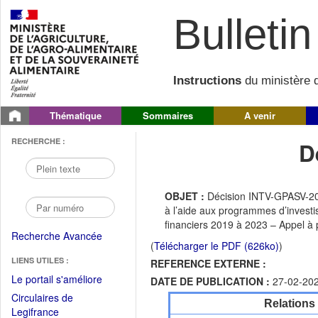
Bulletin 
Instructions
du ministère d
Thématique
Sommaires
A venir
RECHERCHE :
D
OBJET :
Décision INTV-GPASV-20
à l’aide aux programmes d’investi
financiers 2019 à 2023 – Appel à 
Recherche Avancée
(
Télécharger le PDF (626ko)
)
LIENS UTILES :
REFERENCE EXTERNE :
(Fichier
Le portail s'améliore
DATE DE PUBLICATION :
27-02-20
PDF
Circulaires de
Relations
ouvrir
(Ouvrir
Legifrance