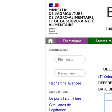
B
In
Thématique
Sommaire
RECHERCHE :
OBJE
(
Télécha
REFERE
Recherche Avancée
DATE D
LIENS UTILES :
(Fichier
Le portail s'améliore
PDF
Circulaires de
ouvrir
(Ouvrir
Legifrance