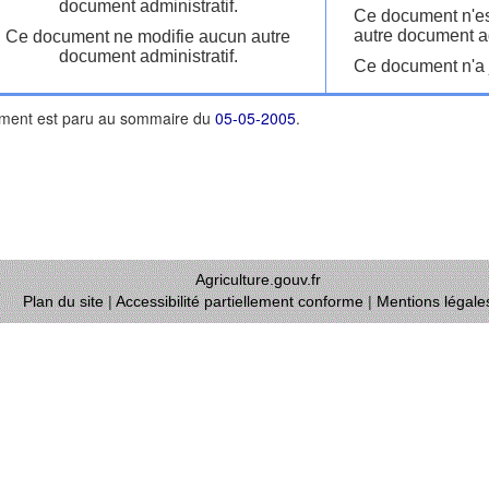
document administratif.
Ce document n'es
autre document ad
Ce document ne modifie aucun autre
document administratif.
Ce document n'a j
ment est paru au sommaire du
05-05-2005
.
Agriculture.gouv.fr
Plan du site
|
Accessibilité partiellement conforme
|
Mentions légale