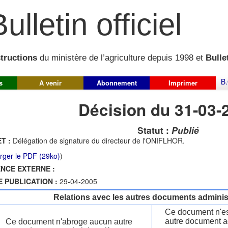
ulletin officiel
structions
du ministère de l’agriculture depuis 1998 et
Bullet
B.
s
A venir
Abonnement
Imprimer
Décision du 31-03-
Statut :
Publié
T :
Délégation de signature du directeur de l'ONIFLHOR.
rger le PDF (29ko)
)
NCE EXTERNE :
E PUBLICATION :
29-04-2005
Relations avec les autres documents administ
Ce document n'es
autre document ad
Ce document n'abroge aucun autre