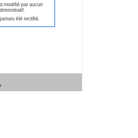
t modifié par aucun
ministratif.
amais été rectifié.
s