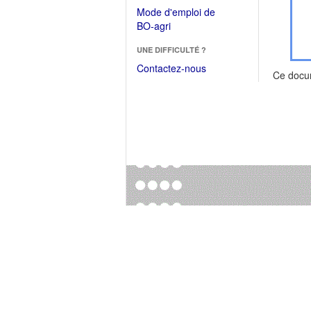
dans
dans
Mode d'emploi de
une
une
(Ouvrir
BO-agri
autre
nouvelle
dans
fenêtre)
fenêtre)
UNE DIFFICULTÉ ?
une
nouvelle
Contactez-nous
Ce docu
fenêtre)