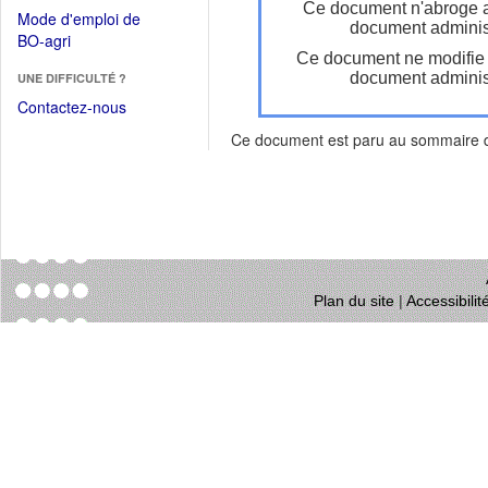
dans
Ce document n'abroge 
dans
Mode d'emploi de
une
document administ
une
(Ouvrir
BO-agri
autre
nouvelle
Ce document ne modifie
dans
fenêtre)
fenêtre)
document administ
UNE DIFFICULTÉ ?
une
nouvelle
Contactez-nous
fenêtre)
Ce document est paru au sommaire
Plan du site
|
Accessibili