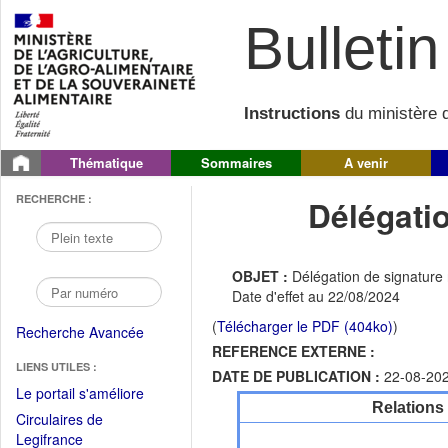
Bulletin 
Instructions
du ministère d
Thématique
Sommaires
A venir
RECHERCHE :
Délégati
OBJET :
Délégation de signature 
Date d'effet au 22/08/2024
(
Télécharger le PDF (404ko)
)
Recherche Avancée
REFERENCE EXTERNE :
LIENS UTILES :
DATE DE PUBLICATION :
22-08-20
(Fichier
Le portail s'améliore
Relations
PDF
Circulaires de
ouvrir
(Ouvrir
Legifrance