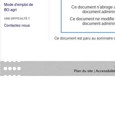
dans
dans
Mode d'emploi de
une
Ce document n'abroge 
une
(Ouvrir
BO-agri
autre
document administ
nouvelle
dans
fenêtre)
fenêtre)
UNE DIFFICULTÉ ?
Ce document ne modifie
une
document administ
nouvelle
Contactez-nous
fenêtre)
Ce document est paru au sommaire
Plan du site
|
Accessibili