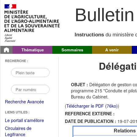
Bulletin 
Instructions
du ministère d
Thématique
Sommaires
A venir
RECHERCHE :
Délégati
OBJET :
Délégation de gestion c
programme 215 "Conduite et pilotag
Bureau du Cabinet.
Recherche Avancée
(
Télécharger le PDF (76ko)
)
LIENS UTILES :
REFERENCE EXTERNE :
(Fichier
Le portail s'améliore
DATE DE PUBLICATION :
19-07-20
PDF
Circulaires de
Relations
ouvrir
(Ouvrir
Legifrance