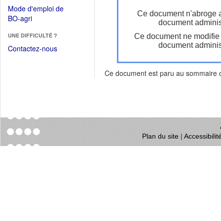
dans
dans
Mode d'emploi de
une
Ce document n'abroge 
une
(Ouvrir
BO-agri
autre
document administ
nouvelle
dans
fenêtre)
fenêtre)
UNE DIFFICULTÉ ?
Ce document ne modifie
une
document administ
nouvelle
Contactez-nous
fenêtre)
Ce document est paru au sommaire
Plan du site
|
Accessibili