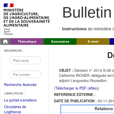
Bulletin 
Instructions
du ministère d
Thématique
Sommaires
A venir
RECHERCHE :
D
OBJET :
Décision n° 2014-S-08 co
Catherine RICHER, déléguée territ
adjoint Languedoc-Roussillon.
Recherche Avancée
(
Télécharger le PDF (45ko)
)
LIENS UTILES :
REFERENCE EXTERNE :
(Fichier
Le portail s'améliore
DATE DE PUBLICATION :
20-11-20
PDF
Circulaires de
Relations
ouvrir
(Ouvrir
Legifrance