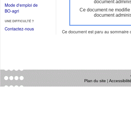
dans
document administ
dans
Mode d'emploi de
une
une
Ce document ne modifie
(Ouvrir
BO-agri
autre
nouvelle
document administ
dans
fenêtre)
fenêtre)
UNE DIFFICULTÉ ?
une
nouvelle
Contactez-nous
Ce document est paru au sommaire
fenêtre)
Plan du site
|
Accessibili