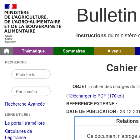
Bulletin 
Instructions
du ministère d
Thématique
Sommaires
A venir
RECHERCHE :
Cahier
OBJET :
cahier des charges de l'
(
Télécharger le PDF (170ko)
)
REFERENCE EXTERNE :
Recherche Avancée
DATE DE PUBLICATION :
23-12-20
LIENS UTILES :
Relations
(Fichier
Le portail s'améliore
PDF
Circulaires de
ouvrir
Ce document n'abroge 
(Ouvrir
Legifrance