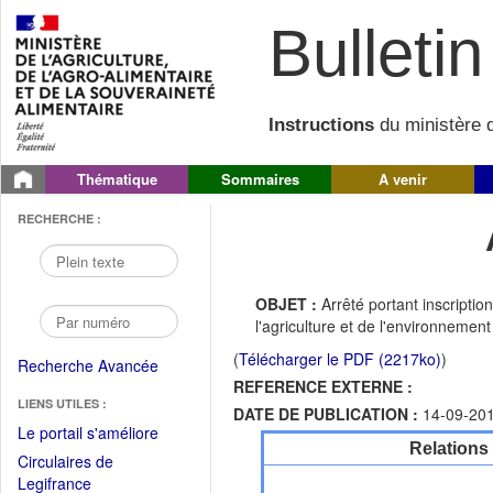
Bulletin 
Instructions
du ministère d
Thématique
Sommaires
A venir
RECHERCHE :
OBJET :
Arrêté portant inscripti
l'agriculture et de l'environnement
(
Télécharger le PDF (2217ko)
)
Recherche Avancée
REFERENCE EXTERNE :
LIENS UTILES :
DATE DE PUBLICATION :
14-09-20
(Fichier
Le portail s'améliore
Relations
PDF
Circulaires de
ouvrir
(Ouvrir
Legifrance