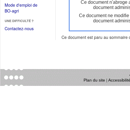
dans
Ce document n'abroge 
dans
Mode d'emploi de
une
document administ
une
(Ouvrir
BO-agri
autre
nouvelle
Ce document ne modifie
dans
fenêtre)
fenêtre)
document administ
UNE DIFFICULTÉ ?
une
nouvelle
Contactez-nous
fenêtre)
Ce document est paru au sommaire
Plan du site
|
Accessibili