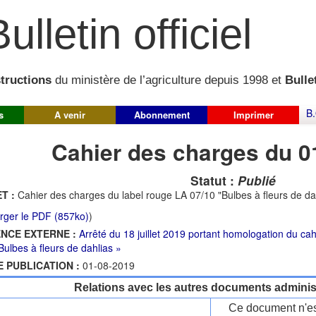
ulletin officiel
structions
du ministère de l’agriculture depuis 1998 et
Bullet
B.
s
A venir
Abonnement
Imprimer
Cahier des charges du 0
Statut :
Publié
T :
Cahier des charges du label rouge LA 07/10 "Bulbes à fleurs de da
rger le PDF (857ko)
)
NCE EXTERNE :
Arrêté du 18 juillet 2019 portant homologation du ca
Bulbes à fleurs de dahlias »
E PUBLICATION :
01-08-2019
Relations avec les autres documents administ
Ce document n'es