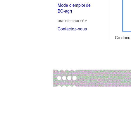
dans
dans
Mode d'emploi de
une
une
(Ouvrir
BO-agri
autre
nouvelle
dans
fenêtre)
fenêtre)
UNE DIFFICULTÉ ?
une
nouvelle
Contactez-nous
fenêtre)
Ce docu