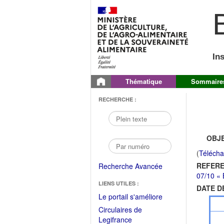
B
In
Thématique
Sommaire
RECHERCHE :
OBJE
(
Télécha
REFERE
Recherche Avancée
07/10 « 
LIENS UTILES :
DATE D
(Fichier
Le portail s'améliore
PDF
Circulaires de
ouvrir
(Ouvrir
Legifrance