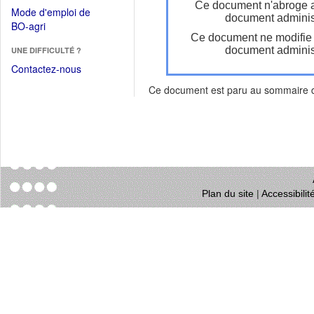
dans
Ce document n'abroge 
dans
Mode d'emploi de
une
document administ
une
(Ouvrir
BO-agri
autre
nouvelle
Ce document ne modifie
dans
fenêtre)
fenêtre)
document administ
UNE DIFFICULTÉ ?
une
nouvelle
Contactez-nous
fenêtre)
Ce document est paru au sommaire
Plan du site
|
Accessibili