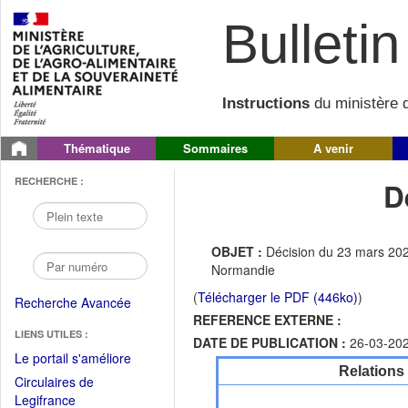
Bulletin 
Instructions
du ministère d
Thématique
Sommaires
A venir
RECHERCHE :
D
OBJET :
Décision du 23 mars 202
Normandie
(
Télécharger le PDF (446ko)
)
Recherche Avancée
REFERENCE EXTERNE :
LIENS UTILES :
DATE DE PUBLICATION :
26-03-20
(Fichier
Le portail s'améliore
Relations
PDF
Circulaires de
ouvrir
(Ouvrir
Legifrance