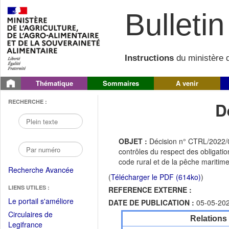
Bulletin 
Instructions
du ministère d
Thématique
Sommaires
A venir
RECHERCHE :
D
OBJET :
Décision n° CTRL/2022/05
contrôles du respect des obligatio
code rural et de la pêche maritime
Recherche Avancée
(
Télécharger le PDF (614ko)
)
LIENS UTILES :
REFERENCE EXTERNE :
(Fichier
Le portail s'améliore
DATE DE PUBLICATION :
05-05-20
PDF
Circulaires de
Relations
ouvrir
(Ouvrir
Legifrance