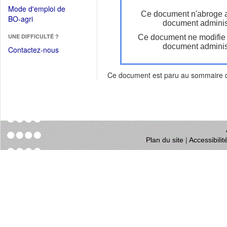
dans
dans
Mode d'emploi de
une
Ce document n'abroge 
une
(Ouvrir
BO-agri
autre
document administ
nouvelle
dans
fenêtre)
fenêtre)
UNE DIFFICULTÉ ?
Ce document ne modifie
une
document administ
nouvelle
Contactez-nous
fenêtre)
Ce document est paru au sommaire
Plan du site
|
Accessibili