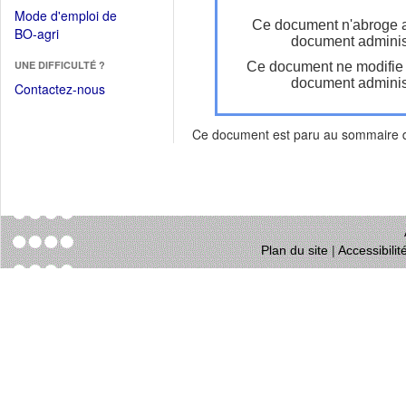
dans
dans
Mode d'emploi de
une
Ce document n'abroge 
une
(Ouvrir
BO-agri
autre
document administ
nouvelle
dans
fenêtre)
fenêtre)
UNE DIFFICULTÉ ?
Ce document ne modifie
une
document administ
nouvelle
Contactez-nous
fenêtre)
Ce document est paru au sommaire
Plan du site
|
Accessibili