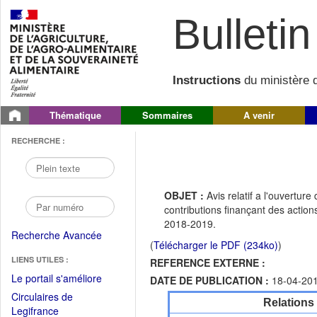
Bulletin 
Instructions
du ministère d
Thématique
Sommaires
A venir
RECHERCHE :
OBJET :
Avis relatif a l'ouvertu
contributions finançant des actio
2018-2019.
Recherche Avancée
(
Télécharger le PDF (234ko)
)
LIENS UTILES :
REFERENCE EXTERNE :
(Fichier
Le portail s'améliore
DATE DE PUBLICATION :
18-04-20
PDF
Circulaires de
Relations
ouvrir
(Ouvrir
Legifrance