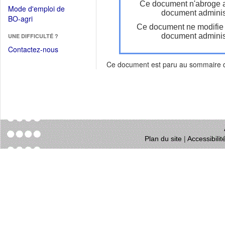
dans
Ce document n'abroge 
dans
Mode d'emploi de
une
document administ
une
(Ouvrir
BO-agri
autre
nouvelle
Ce document ne modifie
dans
fenêtre)
fenêtre)
document administ
UNE DIFFICULTÉ ?
une
nouvelle
Contactez-nous
fenêtre)
Ce document est paru au sommaire
Plan du site
|
Accessibili