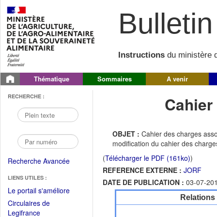
Bulletin 
Instructions
du ministère d
Thématique
Sommaires
A venir
RECHERCHE :
Cahier
OBJET :
Cahier des charges assoc
modification du cahier des charges
(
Télécharger le PDF (161ko)
)
Recherche Avancée
REFERENCE EXTERNE :
JORF
LIENS UTILES :
DATE DE PUBLICATION :
03-07-20
(Fichier
Le portail s'améliore
Relations
PDF
Circulaires de
ouvrir
(Ouvrir
Legifrance